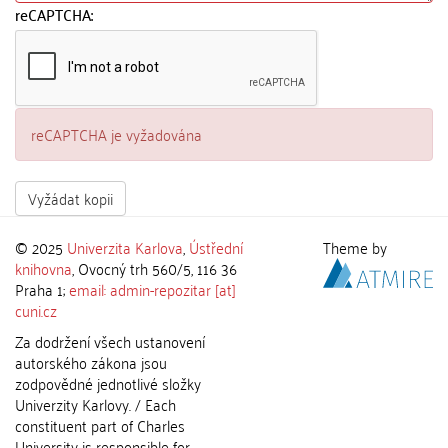
reCAPTCHA:
reCAPTCHA je vyžadována
Vyžádat kopii
© 2025
Univerzita Karlova
,
Ústřední
Theme by
knihovna
, Ovocný trh 560/5, 116 36
Praha 1;
email: admin-repozitar [at]
cuni.cz
Za dodržení všech ustanovení
autorského zákona jsou
zodpovědné jednotlivé složky
Univerzity Karlovy. / Each
constituent part of Charles
University is responsible for