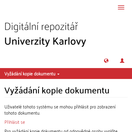
Přeskočit na obsah
Přepn
navig
Vyžádání kopie dokumentu
Vyžádání kopie dokumentu
Uživatelé tohoto systému se mohou přihlásit pro zobrazení
tohoto dokumentu.
Přihlásit se
Pro vyžádání kopie dokumentu od odpovědné osoby vyplňte