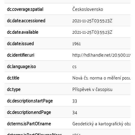
dc.coverage.spatial
Československo
dc.date.accessioned
2021-11-25T03:55:23Z
dc.date.available
2021-11-25T03:55:23Z
dc.date.issued
1961
dc.identifier.uri
http://hdl.handle.net/20.500.11
dc.language.iso
cs
dc.title
Nová čs. norma o měření posuv
dc.type
Příspěvek v časopisu
dc.description.startPage
33
dc.description.endPage
34
dcterms.isPartOf.name
Geodetický a kartografický obzo
dcterms.isPartOf.journalYear
1961