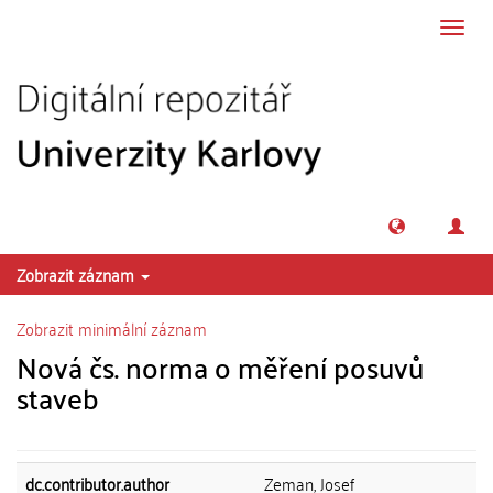
Přeskočit na obsah
Přepn
navig
Zobrazit záznam
Zobrazit minimální záznam
Nová čs. norma o měření posuvů
staveb
dc.contributor.author
Zeman, Josef