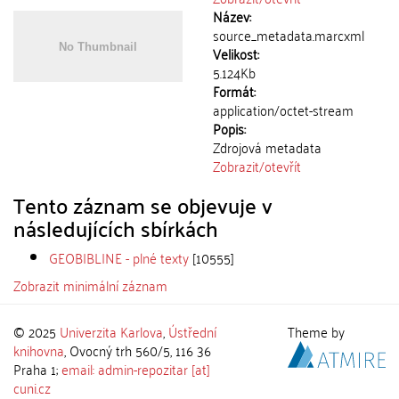
Název:
source_metadata.marcxml
Velikost:
5.124Kb
Formát:
application/octet-stream
Popis:
Zdrojová metadata
Zobrazit/
otevřít
Tento záznam se objevuje v
následujících sbírkách
GEOBIBLINE - plné texty
[10555]
Zobrazit minimální záznam
© 2025
Univerzita Karlova
,
Ústřední
Theme by
knihovna
, Ovocný trh 560/5, 116 36
Praha 1;
email: admin-repozitar [at]
cuni.cz