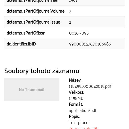
dcterms.isPartOf.journalVolume
7
dcterms.isPartOf.journalIssue
2
dcterms.isPartOf.issn
0016-7096
dc.identifier.lisID
990000157630106986
Soubory tohoto záznamu
Název:
118459_000042019.pdf
Velikost:
1.158Mb
Formát:
application/pdf
Popis:
Text práce
Zobrazit/
otevřít