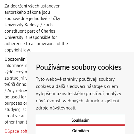
Za dodržení všech ustanovení
autorského zákona jsou
zodpovědné jednotlivé složky
Univerzity Karlovy. / Each
constituent part of Charles
University is responsible for
adherence to all provisions of the
copyright law.
Upozornění / Notice:
Získané
Používáme soubory cookies
informace nemohou být použity k
výdělečným účelům nebo vydávány
za studijní, vědeckou nebo jinou
Tyto webové stránky používají soubory
tvůrčí činnost jiné osoby než autora.
cookies a další sledovací nástroje s cílem
/ Any retrieved information shall not
vylepšení uživatelského prostředí, analýzy
be used for any commercial
návštěvnosti webových stránek a zjištění
purposes or claimed as results of
zdroje návštěvnosti.
studying, scientific or any other
creative activities of any person
Souhlasím
other than the author.
DSpace software
copyright © 2002-
Odmítám