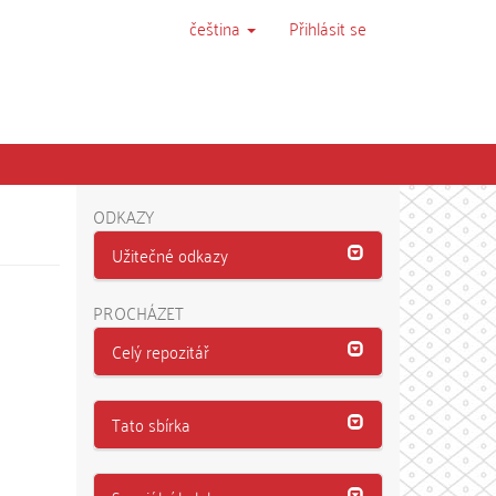
čeština
Přihlásit se
ODKAZY
Užitečné odkazy
PROCHÁZET
Celý repozitář
Tato sbírka