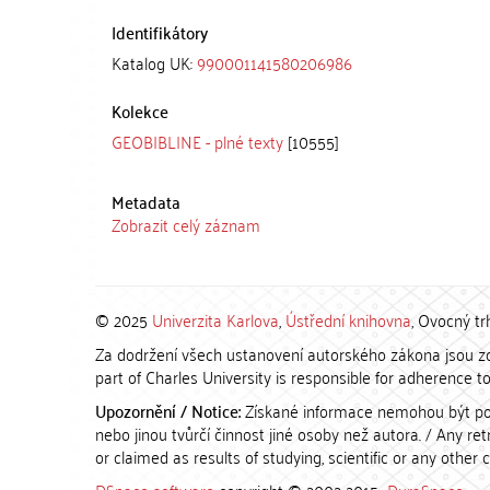
Identifikátory
Katalog UK:
990001141580206986
Kolekce
GEOBIBLINE - plné texty
[10555]
Metadata
Zobrazit celý záznam
© 2025
Univerzita Karlova
,
Ústřední knihovna
, Ovocný tr
Za dodržení všech ustanovení autorského zákona jsou zod
part of Charles University is responsible for adherence to 
Upozornění / Notice:
Získané informace nemohou být po
nebo jinou tvůrčí činnost jiné osoby než autora. / Any r
or claimed as results of studying, scientific or any other 