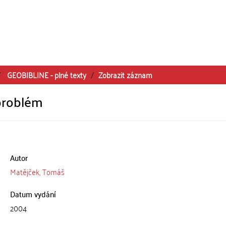
GEOBIBLINE - plné texty
Zobrazit záznam
 problém
Autor
Matějček, Tomáš
Datum vydání
2004