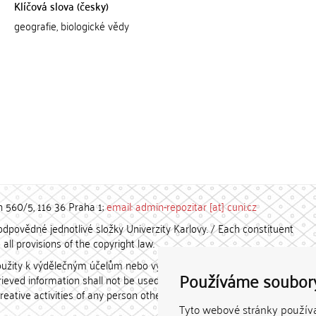
Klíčová slova (česky)
geografie, biologické vědy
h 560/5, 116 36 Praha 1;
email: admin-repozitar [at] cuni.cz
povědné jednotlivé složky Univerzity Karlovy. / Each constituent
all provisions of the copyright law.
užity k výdělečným účelům nebo vydávány za studijní, vědeckou
Používáme soubor
etrieved information shall not be used for any commercial purposes
creative activities of any person other than the author.
Tyto webové stránky používaj