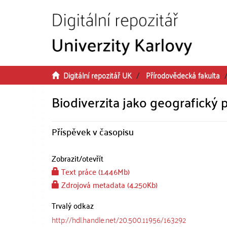
Přeskočit na obsah
Digitální repozitář UK
Přírodovědecká fakulta
Biodiverzita jako geografický
Příspěvek v časopisu
Zobrazit/
otevřít
Text práce (1.446Mb)
Zdrojová metadata (4.250Kb)
Trvalý odkaz
http://hdl.handle.net/20.500.11956/163292