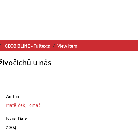
GEOBIBLINE - Fulltexts
View Item
ivočichů u nás
Author
Matějíček, Tomáš
Issue Date
2004