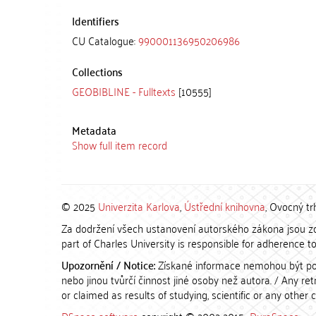
Identifiers
CU Catalogue:
990001136950206986
Collections
GEOBIBLINE - Fulltexts
[10555]
Metadata
Show full item record
© 2025
Univerzita Karlova
,
Ústřední knihovna
, Ovocný tr
Za dodržení všech ustanovení autorského zákona jsou zod
part of Charles University is responsible for adherence to 
Upozornění / Notice:
Získané informace nemohou být po
nebo jinou tvůrčí činnost jiné osoby než autora. / Any r
or claimed as results of studying, scientific or any other 