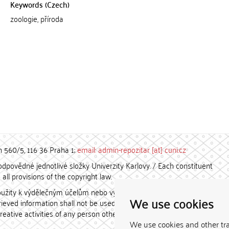
Keywords (Czech)
zoologie, příroda
h 560/5, 116 36 Praha 1;
email: admin-repozitar [at] cuni.cz
povědné jednotlivé složky Univerzity Karlovy. / Each constituent
all provisions of the copyright law.
užity k výdělečným účelům nebo vydávány za studijní, vědeckou
We use cookies
etrieved information shall not be used for any commercial purposes
creative activities of any person other than the author.
We use cookies and other tr