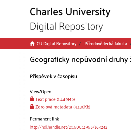
Skip to main content
CU Digital Repository
Přírodovědecká fakulta
Geograficky nepůvodní druhy ž
Příspěvek v časopisu
View/
Open
Text práce (1.449Mb)
Zdrojová metadata (4.136Kb)
Permanent link
http://hdl.handle.net/20.500.11956/163242