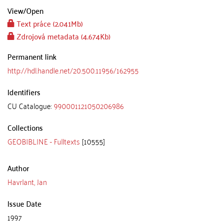
View/
Open
Text práce (2.041Mb)
Zdrojová metadata (4.674Kb)
Permanent link
http://hdl.handle.net/20.500.11956/162955
Identifiers
CU Catalogue:
990001121050206986
Collections
GEOBIBLINE - Fulltexts
[10555]
Author
Havrlant, Jan
Issue Date
1997