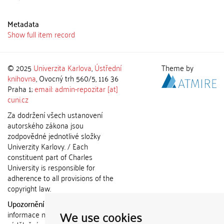
Metadata
Show full item record
© 2025
Univerzita Karlova
,
Ústřední
Theme by
knihovna
, Ovocný trh 560/5, 116 36
Praha 1;
email: admin-repozitar [at]
cuni.cz
Za dodržení všech ustanovení
autorského zákona jsou
zodpovědné jednotlivé složky
Univerzity Karlovy. / Each
constituent part of Charles
University is responsible for
adherence to all provisions of the
copyright law.
Upozornění / Notice:
Získané
We use cookies
informace nemohou být použity k