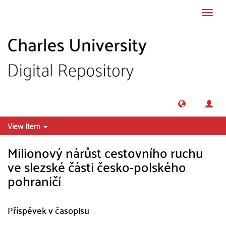
Skip to main content
Toggl
navig
View Item
Milionový nárůst cestovního ruchu
ve slezské části česko-polského
pohraničí
Příspěvek v časopisu