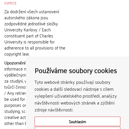
cuni.cz
Za dodržení všech ustanovení
autorského zákona jsou
zodpovědné jednotlivé složky
Univerzity Karlovy. / Each
constituent part of Charles
University is responsible for
adherence to all provisions of the
copyright law.
Upozornění / Notice:
Získané
Používáme soubory cookies
informace nemohou být použity k
výdělečným účelům nebo vydávány
za studijní, vědeckou nebo jinou
Tyto webové stránky používají soubory
tvůrčí činnost jiné osoby než autora.
cookies a další sledovací nástroje s cílem
/ Any retrieved information shall not
vylepšení uživatelského prostředí, analýzy
be used for any commercial
návštěvnosti webových stránek a zjištění
purposes or claimed as results of
zdroje návštěvnosti.
studying, scientific or any other
creative activities of any person
Souhlasím
other than the author.