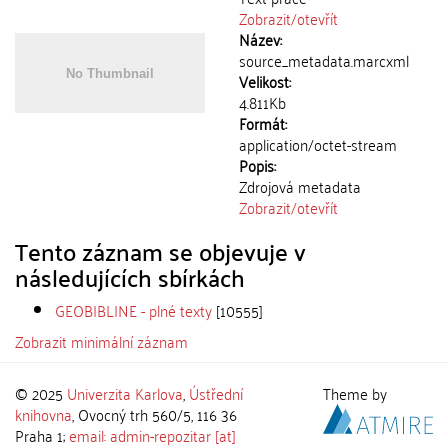
Zobrazit/
otevřít
Název:
source_metadata.marcxml
Velikost:
4.811Kb
Formát:
application/octet-stream
Popis:
Zdrojová metadata
Zobrazit/
otevřít
Tento záznam se objevuje v
následujících sbírkách
GEOBIBLINE - plné texty
[10555]
Zobrazit minimální záznam
© 2025
Univerzita Karlova
,
Ústřední
Theme by
knihovna
, Ovocný trh 560/5, 116 36
Praha 1;
email: admin-repozitar [at]