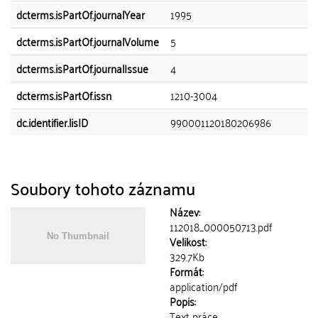
dcterms.isPartOf.journalYear
1995
dcterms.isPartOf.journalVolume
5
dcterms.isPartOf.journalIssue
4
dcterms.isPartOf.issn
1210-3004
dc.identifier.lisID
990001120180206986
Soubory tohoto záznamu
Název:
112018_000050713.pdf
Velikost:
329.7Kb
Formát:
application/pdf
Popis:
Text práce