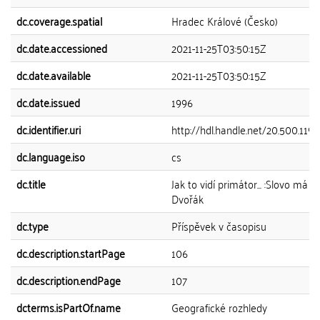
dc.coverage.spatial
Hradec Králové (Česko)
dc.date.accessioned
2021-11-25T03:50:15Z
dc.date.available
2021-11-25T03:50:15Z
dc.date.issued
1996
dc.identifier.uri
http://hdl.handle.net/20.500.119
dc.language.iso
cs
dc.title
Jak to vidí primátor... :Slovo má M
Dvořák
dc.type
Příspěvek v časopisu
dc.description.startPage
106
dc.description.endPage
107
dcterms.isPartOf.name
Geografické rozhledy