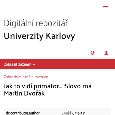
Přeskočit na obsah
Přepn
navig
Zobrazit záznam
Zobrazit minimální záznam
Jak to vidí primátor... :Slovo má
Martin Dvořák
dc.contributor.author
Dvořák, Martin