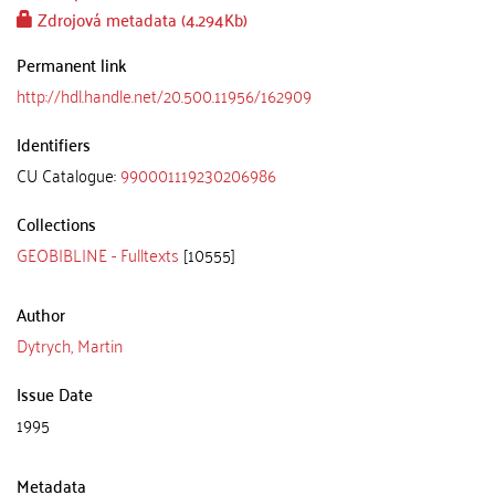
Zdrojová metadata (4.294Kb)
Permanent link
http://hdl.handle.net/20.500.11956/162909
Identifiers
CU Catalogue:
990001119230206986
Collections
GEOBIBLINE - Fulltexts
[10555]
Author
Dytrych, Martin
Issue Date
1995
Metadata