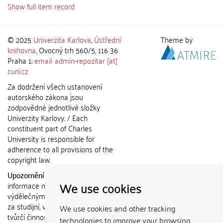
Show full item record
© 2025
Univerzita Karlova
,
Ústřední
Theme by
knihovna
, Ovocný trh 560/5, 116 36
Praha 1;
email: admin-repozitar [at]
cuni.cz
Za dodržení všech ustanovení
autorského zákona jsou
zodpovědné jednotlivé složky
Univerzity Karlovy. / Each
constituent part of Charles
University is responsible for
adherence to all provisions of the
copyright law.
Upozornění / Notice:
Získané
We use cookies
informace nemohou být použity k
výdělečným účelům nebo vydávány
za studijní, vědeckou nebo jinou
We use cookies and other tracking
tvůrčí činnost jiné osoby než autora.
technologies to improve your browsing