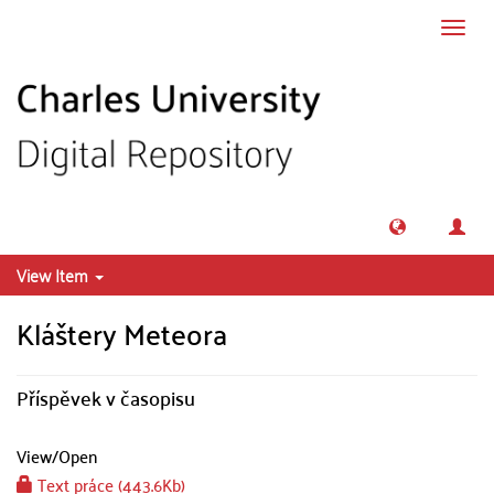
Skip to main content
Toggl
navig
View Item
Kláštery Meteora
Příspěvek v časopisu
View/
Open
Text práce (443.6Kb)