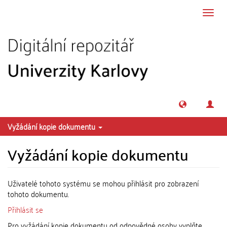
Přeskočit na obsah
Přepn
navig
Vyžádání kopie dokumentu
Vyžádání kopie dokumentu
Uživatelé tohoto systému se mohou přihlásit pro zobrazení
tohoto dokumentu.
Přihlásit se
Pro vyžádání kopie dokumentu od odpovědné osoby vyplňte