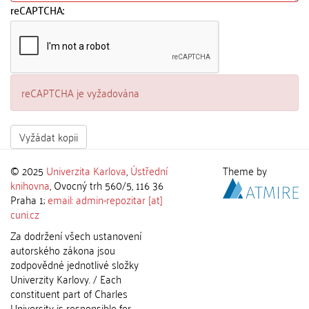
reCAPTCHA:
reCAPTCHA je vyžadována
Vyžádat kopii
© 2025
Univerzita Karlova
,
Ústřední
Theme by
knihovna
, Ovocný trh 560/5, 116 36
Praha 1;
email: admin-repozitar [at]
cuni.cz
Za dodržení všech ustanovení
autorského zákona jsou
zodpovědné jednotlivé složky
Univerzity Karlovy. / Each
constituent part of Charles
University is responsible for