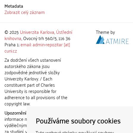
Metadata
Zobrazit celý záznam
© 2025
Univerzita Karlova
,
Ústřední
Theme by
knihovna
, Ovocný trh 560/5, 116 36
Praha 1;
email: admin-repozitar [at]
cuni.cz
Za dodržení všech ustanovení
autorského zákona jsou
zodpovědné jednotlivé složky
Univerzity Karlovy. / Each
constituent part of Charles
University is responsible for
adherence to all provisions of the
copyright law.
Upozornění / Notice:
Získané
Používáme soubory cookies
informace nemohou být použity k
výdělečným účelům nebo vydávány
za studijní, vědeckou nebo jinou
Tyto webové stránky používají soubory