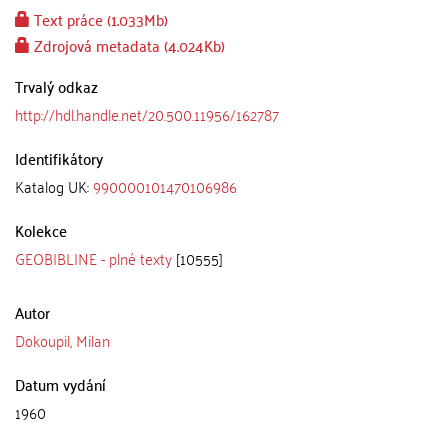
Text práce (1.033Mb)
Zdrojová metadata (4.024Kb)
Trvalý odkaz
http://hdl.handle.net/20.500.11956/162787
Identifikátory
Katalog UK:
990000101470106986
Kolekce
GEOBIBLINE - plné texty
[10555]
Autor
Dokoupil, Milan
Datum vydání
1960