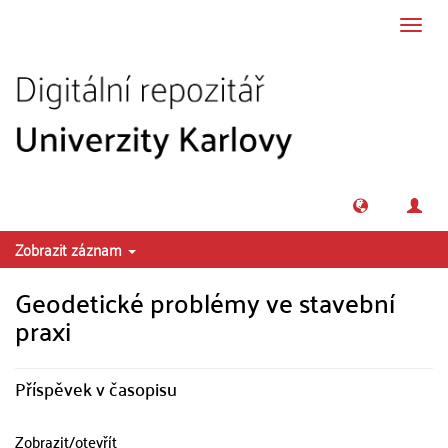
Přeskočit na obsah
Přepn
navig
Zobrazit záznam
Geodetické problémy ve stavební
praxi
Příspěvek v časopisu
Zobrazit/
otevřít