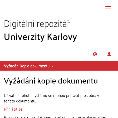
Přeskočit na obsah
Přepn
navig
Vyžádání kopie dokumentu
Vyžádání kopie dokumentu
Uživatelé tohoto systému se mohou přihlásit pro zobrazení
tohoto dokumentu.
Přihlásit se
Pro vyžádání kopie dokumentu od odpovědné osoby vyplňte