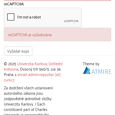
reCAPTCHA:
reCAPTCHA je vyžadována
Vyžádat kopii
© 2025
Univerzita Karlova
,
Ústřední
Theme by
knihovna
, Ovocný trh 560/5, 116 36
Praha 1;
email: admin-repozitar [at]
cuni.cz
Za dodržení všech ustanovení
autorského zákona jsou
zodpovědné jednotlivé složky
Univerzity Karlovy. / Each
constituent part of Charles
University is responsible for