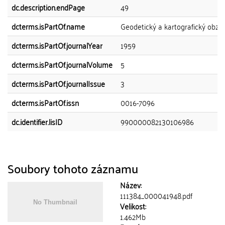
dc.description.endPage
49
dcterms.isPartOf.name
Geodetický a kartografický obzo
dcterms.isPartOf.journalYear
1959
dcterms.isPartOf.journalVolume
5
dcterms.isPartOf.journalIssue
3
dcterms.isPartOf.issn
0016-7096
dc.identifier.lisID
990000082130106986
Soubory tohoto záznamu
Název:
111384_000041948.pdf
Velikost:
1.462Mb