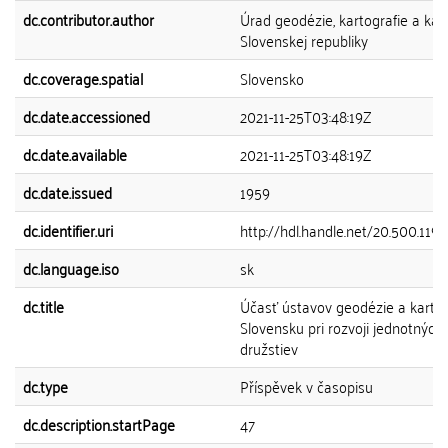
dc.contributor.author
Úrad geodézie, kartografie a kat
Slovenskej republiky
dc.coverage.spatial
Slovensko
dc.date.accessioned
2021-11-25T03:48:19Z
dc.date.available
2021-11-25T03:48:19Z
dc.date.issued
1959
dc.identifier.uri
http://hdl.handle.net/20.500.119
dc.language.iso
sk
dc.title
Účasť ústavov geodézie a kartog
Slovensku pri rozvoji jednotných 
družstiev
dc.type
Příspěvek v časopisu
dc.description.startPage
47