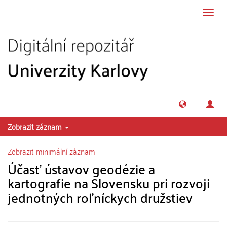
Přeskočit na obsah
Přepn
navig
Zobrazit záznam
Zobrazit minimální záznam
Účasť ústavov geodézie a
kartografie na Slovensku pri rozvoji
jednotných rol'níckych družstiev