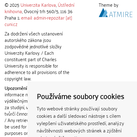
© 2025
Univerzita Karlova
,
Ústřední
Theme by
knihovna
, Ovocný trh 560/5, 116 36
Praha 1;
email: admin-repozitar [at]
cuni.cz
Za dodržení všech ustanovení
autorského zákona jsou
zodpovědné jednotlivé složky
Univerzity Karlovy. / Each
constituent part of Charles
University is responsible for
adherence to all provisions of the
copyright law.
Upozornění / Notice:
Získané
Používáme soubory cookies
informace nemohou být použity k
výdělečným účelům nebo vydávány
za studijní, vědeckou nebo jinou
Tyto webové stránky používají soubory
tvůrčí činnost jiné osoby než autora.
cookies a další sledovací nástroje s cílem
/ Any retrieved information shall not
vylepšení uživatelského prostředí, analýzy
be used for any commercial
návštěvnosti webových stránek a zjištění
purposes or claimed as results of