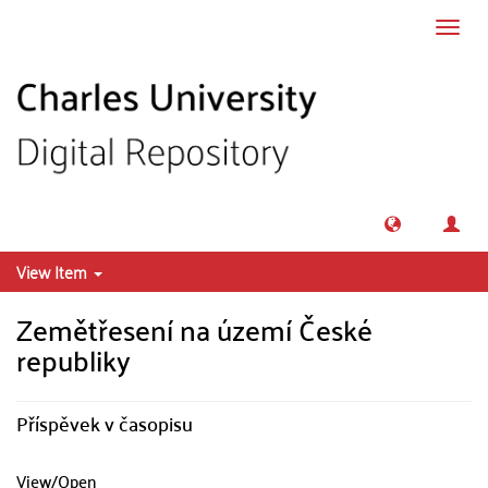
Skip to main content
Toggl
navig
View Item
Zemětřesení na území České
republiky
Příspěvek v časopisu
View/
Open