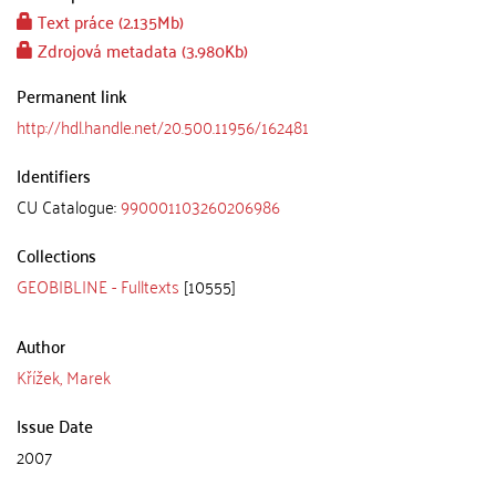
Text práce (2.135Mb)
Zdrojová metadata (3.980Kb)
Permanent link
http://hdl.handle.net/20.500.11956/162481
Identifiers
CU Catalogue:
990001103260206986
Collections
GEOBIBLINE - Fulltexts
[10555]
Author
Křížek, Marek
Issue Date
2007