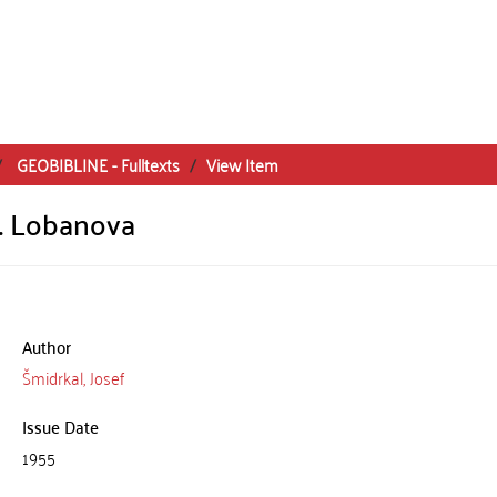
GEOBIBLINE - Fulltexts
View Item
N. Lobanova
Author
Šmidrkal, Josef
Issue Date
1955