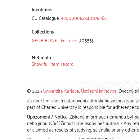
Identifiers
CU Catalogue:
990000062340106986
Collections
GEOBIBLINE - Fulltexts
[10555]
Metadata
Show full item record
© 2025
Univerzita Karlova
,
Ústřední knihovna
, Ovocný tr
Za dodržení všech ustanovení autorského zákona jsou zod
part of Charles University is responsible for adherence to 
Upozornění / Notice:
Získané informace nemohou být po
nebo jinou tvůrčí činnost jiné osoby než autora. / Any r
or claimed as results of studying, scientific or any other 