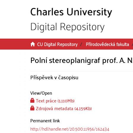
Skip to main content
CU Digital Repository
Přírodovědecká fakulta
Polní stereoplanigraf prof. A. 
Příspěvek v časopisu
View/
Open
Text práce (1.110Mb)
Zdrojová metadata (4.159Kb)
Permanent link
http://hdl.handle.net/20.500.11956/162434