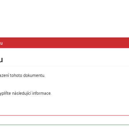
tu
u
razení tohoto dokumentu.
lňte následující informace.