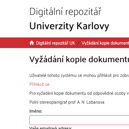
Přeskočit na obsah
Digitální repozitář UK
Vyžádání kopie dokumen
Vyžádání kopie dokument
Uživatelé tohoto systému se mohou přihlásit pro zob
Přihlásit se
Pro vyžádání kopie dokumentu od odpovědné osoby vyp
Polní stereoplanigraf prof. A. N. Lobanova
Jméno:
Vaše emailová adresa: