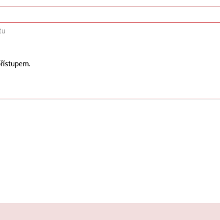
tu
řístupem.