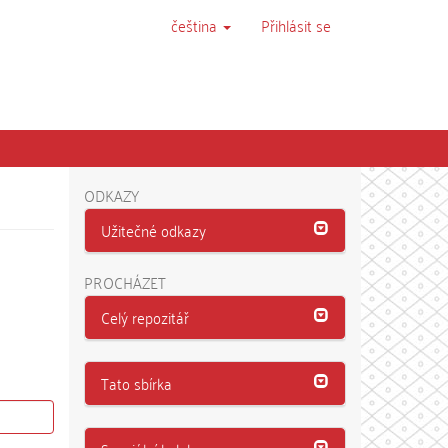
čeština
Přihlásit se
ODKAZY
Užitečné odkazy
PROCHÁZET
Celý repozitář
Tato sbírka