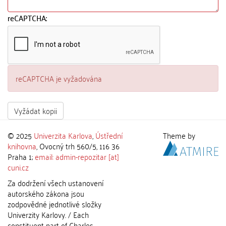
reCAPTCHA:
reCAPTCHA je vyžadována
Vyžádat kopii
© 2025
Univerzita Karlova
,
Ústřední
Theme by
knihovna
, Ovocný trh 560/5, 116 36
Praha 1;
email: admin-repozitar [at]
cuni.cz
Za dodržení všech ustanovení
autorského zákona jsou
zodpovědné jednotlivé složky
Univerzity Karlovy. / Each
constituent part of Charles