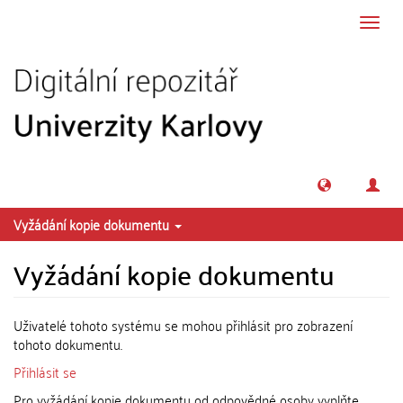
Přeskočit na obsah
Přepn
navig
Vyžádání kopie dokumentu
Vyžádání kopie dokumentu
Uživatelé tohoto systému se mohou přihlásit pro zobrazení
tohoto dokumentu.
Přihlásit se
Pro vyžádání kopie dokumentu od odpovědné osoby vyplňte