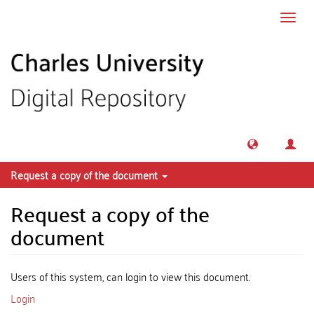
Skip to main content
Toggl
navig
Request a copy of the document
Request a copy of the
document
Users of this system, can login to view this document.
Login