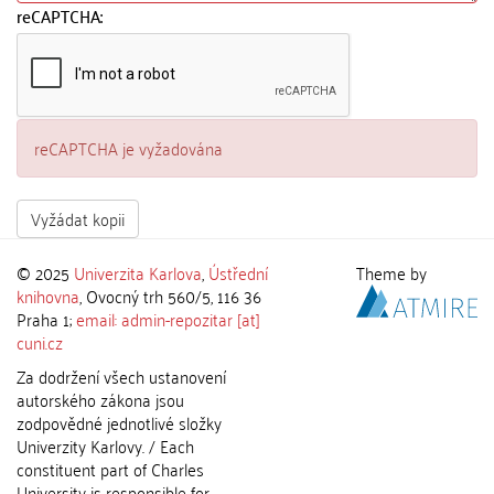
reCAPTCHA:
reCAPTCHA je vyžadována
Vyžádat kopii
© 2025
Univerzita Karlova
,
Ústřední
Theme by
knihovna
, Ovocný trh 560/5, 116 36
Praha 1;
email: admin-repozitar [at]
cuni.cz
Za dodržení všech ustanovení
autorského zákona jsou
zodpovědné jednotlivé složky
Univerzity Karlovy. / Each
constituent part of Charles
University is responsible for