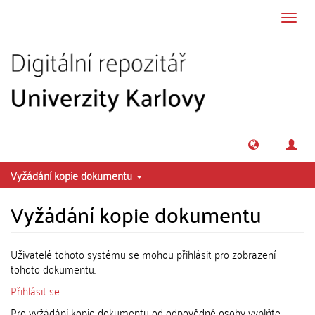
Přeskočit na obsah
Přepn
navig
Vyžádání kopie dokumentu
Vyžádání kopie dokumentu
Uživatelé tohoto systému se mohou přihlásit pro zobrazení
tohoto dokumentu.
Přihlásit se
Pro vyžádání kopie dokumentu od odpovědné osoby vyplňte