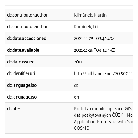
dc.contributor.author
Klimánek, Martin
dc.contributor.author
Kamínek, Jiří
dc.date.accessioned
2021-11-25T03:42:49Z
dc.date.available
2021-11-25T03:42:49Z
dc.date.issued
2011
dc.identifier.uri
http://hdl.handle.net/20.500.119
dc.language.iso
cs
dc.language.iso
en
dc.title
Prototyp mobilní aplikace GIS na
dat poskytovaných ČÚZK =Mobil
Application Prototype with Samp
COSMC