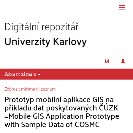
Přeskočit na obsah
Přepn
navig
Zobrazit záznam
Zobrazit minimální záznam
Prototyp mobilní aplikace GIS na
příkladu dat poskytovaných ČÚZK
=Mobile GIS Application Prototype
with Sample Data of COSMC