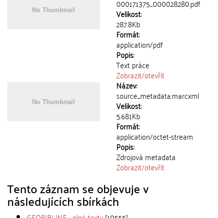
000171375_000028280.pdf
Velikost:
287.8Kb
Formát:
application/pdf
Popis:
Text práce
Zobrazit/
otevřít
Název:
source_metadata.marcxml
Velikost:
5.681Kb
Formát:
application/octet-stream
Popis:
Zdrojová metadata
Zobrazit/
otevřít
Tento záznam se objevuje v
následujících sbírkách
GEOBIBLINE - plné texty
[10555]