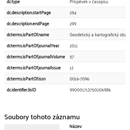
dc.type
Příspěvek v časopisu
dc.description.startPage
294
dc.description.endPage
299
dcterms.isPartOf.name
Geodetický a kartografický obzo
dcterms.isPartOf.journalYear
2011
dcterms.isPartOf.journalVolume
57
dcterms.isPartOf.journalIssue
12
dcterms.isPartOf.issn
0016-7096
dc.identifier.lisID
990001713750206986
Soubory tohoto záznamu
Název: