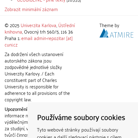
Zobrazit minimální záznam
© 2025
Univerzita Karlova
,
Ústřední
Theme by
knihovna
, Ovocný trh 560/5, 116 36
Praha 1;
email: admin-repozitar [at]
cuni.cz
Za dodržení všech ustanovení
autorského zákona jsou
zodpovědné jednotlivé složky
Univerzity Karlovy. / Each
constituent part of Charles
University is responsible for
adherence to all provisions of the
copyright law.
Upozornění / Notice:
Získané
Používáme soubory cookies
informace nemohou být použity k
výdělečným účelům nebo vydávány
za studijní, vědeckou nebo jinou
Tyto webové stránky používají soubory
tvůrčí činnost jiné osoby než autora.
cookies a další sledovací nástroje s cílem