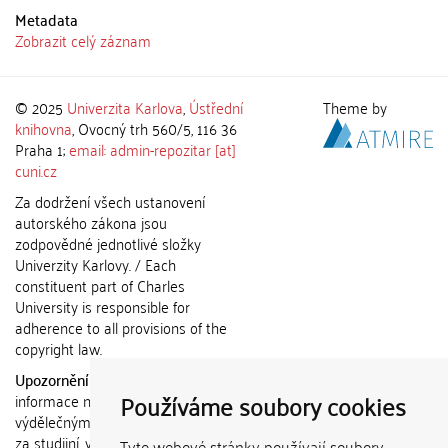
Metadata
Zobrazit celý záznam
© 2025
Univerzita Karlova
,
Ústřední
Theme by
knihovna
, Ovocný trh 560/5, 116 36
Praha 1;
email: admin-repozitar [at]
cuni.cz
Za dodržení všech ustanovení
autorského zákona jsou
zodpovědné jednotlivé složky
Univerzity Karlovy. / Each
constituent part of Charles
University is responsible for
adherence to all provisions of the
copyright law.
Upozornění / Notice:
Získané
Používáme soubory cookies
informace nemohou být použity k
výdělečným účelům nebo vydávány
za studijní, vědeckou nebo jinou
Tyto webové stránky používají soubory