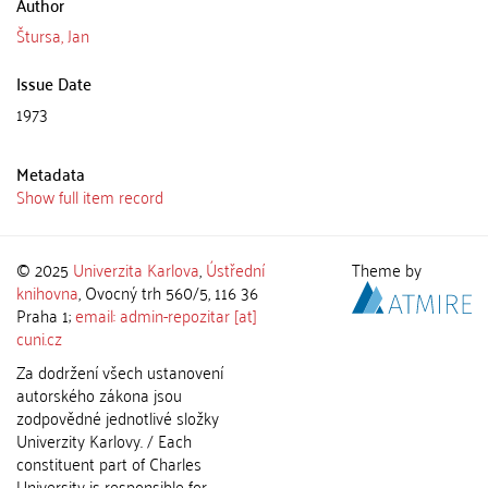
Author
Štursa, Jan
Issue Date
1973
Metadata
Show full item record
© 2025
Univerzita Karlova
,
Ústřední
Theme by
knihovna
, Ovocný trh 560/5, 116 36
Praha 1;
email: admin-repozitar [at]
cuni.cz
Za dodržení všech ustanovení
autorského zákona jsou
zodpovědné jednotlivé složky
Univerzity Karlovy. / Each
constituent part of Charles
University is responsible for