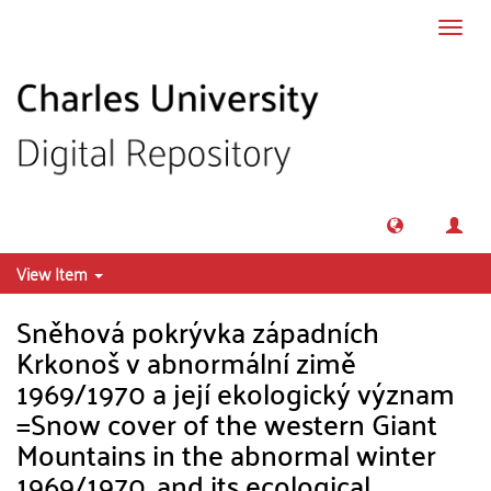
Skip to main content
Toggl
navig
View Item
Sněhová pokrývka západních
Krkonoš v abnormální zimě
1969/1970 a její ekologický význam
=Snow cover of the western Giant
Mountains in the abnormal winter
1969/1970, and its ecological