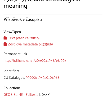
meaning
Příspěvek v časopisu
View/
Open
Text práce (2.828Mb)
Zdrojová metadata (4.525Kb)
Permanent link
http://hdl.handle.net/20.500.11956/161995
Identifiers
CU Catalogue:
990001195920106986
Collections
GEOBIBLINE - Fulltexts
[10555]