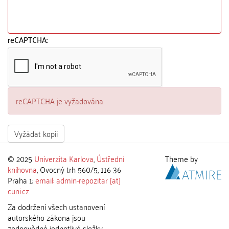
reCAPTCHA:
reCAPTCHA je vyžadována
Vyžádat kopii
© 2025
Univerzita Karlova
,
Ústřední
Theme by
knihovna
, Ovocný trh 560/5, 116 36
Praha 1;
email: admin-repozitar [at]
cuni.cz
Za dodržení všech ustanovení
autorského zákona jsou
zodpovědné jednotlivé složky