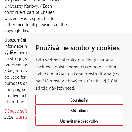
Univerzity Karlovy. / Each
constituent part of Charles
University is responsible for
adherence to all provisions of the
copyright law.
Upozornění / Notice:
Získané
Používáme soubory cookies
informace nemohou být použity k
výdělečným účelům nebo vydávány
za studijní, vědeckou nebo jinou
Tyto webové stránky používají soubory
tvůrčí činnost jiné osoby než autora.
cookies a další sledovací nástroje s cílem
/ Any retrieved information shall not
vylepšení uživatelského prostředí, analýzy
be used for any commercial
návštěvnosti webových stránek a zjištění
purposes or claimed as results of
zdroje návštěvnosti.
studying, scientific or any other
creative activities of any person
Souhlasím
other than the author.
DSpace software
copyright © 2002-
Odmítám
2015
DuraSpace
Upravit mé předvolby