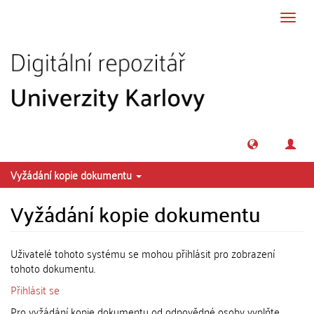
Přeskočit na obsah
Přepn
navig
Vyžádání kopie dokumentu
Vyžádání kopie dokumentu
Uživatelé tohoto systému se mohou přihlásit pro zobrazení
tohoto dokumentu.
Přihlásit se
Pro vyžádání kopie dokumentu od odpovědné osoby vyplňte