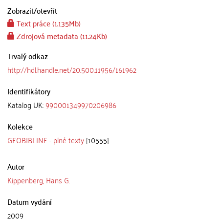
Zobrazit/
otevřít
Text práce (1.135Mb)
Zdrojová metadata (11.24Kb)
Trvalý odkaz
http://hdl.handle.net/20.500.11956/161962
Identifikátory
Katalog UK:
990001349970206986
Kolekce
GEOBIBLINE - plné texty
[10555]
Autor
Kippenberg, Hans G.
Datum vydání
2009