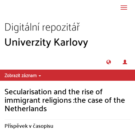
Přeskočit na obsah
Přepn
navig
Zobrazit záznam
Secularisation and the rise of
immigrant religions :the case of the
Netherlands
Příspěvek v časopisu