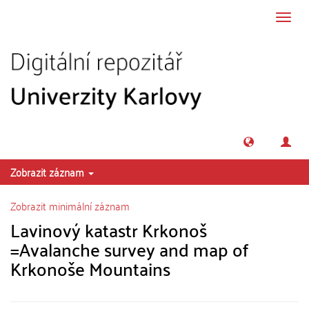
Přeskočit na obsah
Přepn
navig
Zobrazit záznam
Zobrazit minimální záznam
Lavinový katastr Krkonoš
=Avalanche survey and map of
Krkonoše Mountains