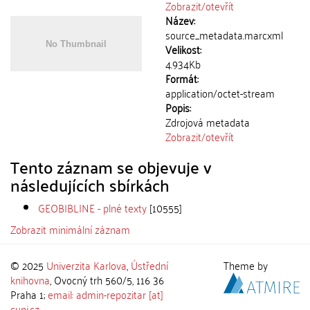
Zobrazit/
otevřít
Název:
source_metadata.marcxml
Velikost:
4.934Kb
Formát:
application/octet-stream
Popis:
Zdrojová metadata
Zobrazit/
otevřít
Tento záznam se objevuje v
následujících sbírkách
GEOBIBLINE - plné texty
[10555]
Zobrazit minimální záznam
© 2025
Univerzita Karlova
,
Ústřední
Theme by
knihovna
, Ovocný trh 560/5, 116 36
Praha 1;
email: admin-repozitar [at]
cuni.cz