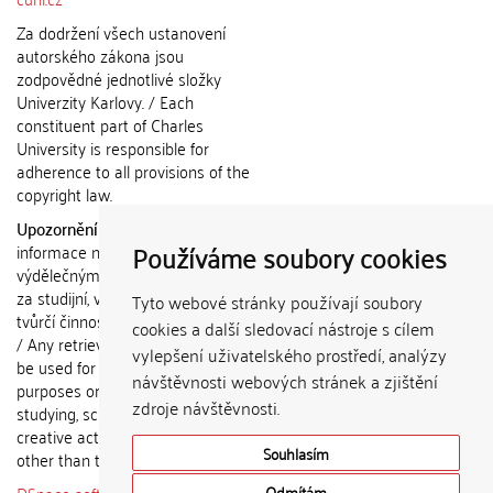
Za dodržení všech ustanovení
autorského zákona jsou
zodpovědné jednotlivé složky
Univerzity Karlovy. / Each
constituent part of Charles
University is responsible for
adherence to all provisions of the
copyright law.
Upozornění / Notice:
Získané
Používáme soubory cookies
informace nemohou být použity k
výdělečným účelům nebo vydávány
za studijní, vědeckou nebo jinou
Tyto webové stránky používají soubory
tvůrčí činnost jiné osoby než autora.
cookies a další sledovací nástroje s cílem
/ Any retrieved information shall not
vylepšení uživatelského prostředí, analýzy
be used for any commercial
návštěvnosti webových stránek a zjištění
purposes or claimed as results of
zdroje návštěvnosti.
studying, scientific or any other
creative activities of any person
Souhlasím
other than the author.
Odmítám