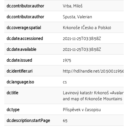
dc.contributor.author
Vrba, Miloš
dc.contributor.author
Spusta, Valerian
dc.coverage.spatial
Krkonoše (Česko a Polsko)
dc.date.accessioned
2021-11-25T03:38:58Z
dc.date.available
2021-11-25T03:38:58Z
dc.date.issued
1975
dc.identifier.uri
http://hdl.handle.net/20.500.11956/
dc.language.iso
cs
dc.title
Lavinový katastr Krkonoš =Avalanc
and map of Krkonoše Mountains
dc.type
Příspěvek v časopisu
dc.description.startPage
65