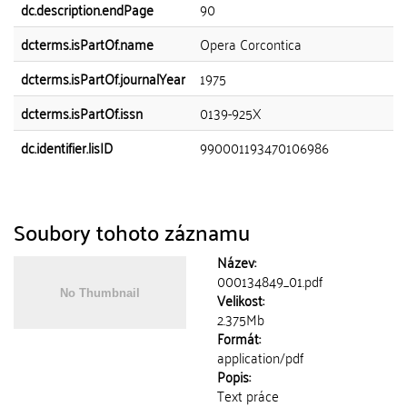
dc.description.endPage
90
dcterms.isPartOf.name
Opera Corcontica
dcterms.isPartOf.journalYear
1975
dcterms.isPartOf.issn
0139-925X
dc.identifier.lisID
990001193470106986
Soubory tohoto záznamu
Název:
000134849_01.pdf
Velikost:
2.375Mb
Formát:
application/pdf
Popis:
Text práce