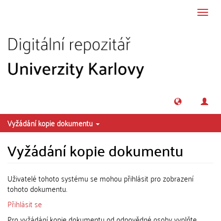
Přeskočit na obsah
Přepn
navig
Vyžádání kopie dokumentu
Vyžádání kopie dokumentu
Uživatelé tohoto systému se mohou přihlásit pro zobrazení
tohoto dokumentu.
Přihlásit se
Pro vyžádání kopie dokumentu od odpovědné osoby vyplňte