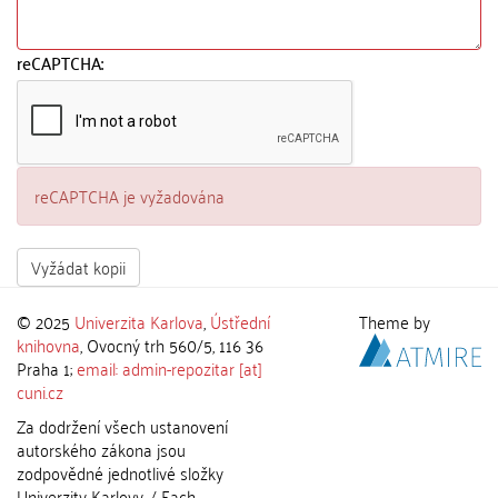
reCAPTCHA:
reCAPTCHA je vyžadována
Vyžádat kopii
© 2025
Univerzita Karlova
,
Ústřední
Theme by
knihovna
, Ovocný trh 560/5, 116 36
Praha 1;
email: admin-repozitar [at]
cuni.cz
Za dodržení všech ustanovení
autorského zákona jsou
zodpovědné jednotlivé složky
Univerzity Karlovy. / Each