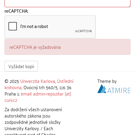
reCAPTCHA:
reCAPTCHA je vyžadována
Vyžádat kopii
© 2025
Univerzita Karlova
,
Ústřední
Theme by
knihovna
, Ovocný trh 560/5, 116 36
Praha 1;
email: admin-repozitar [at]
cuni.cz
Za dodržení všech ustanovení
autorského zákona jsou
zodpovědné jednotlivé složky
Univerzity Karlovy. / Each
constituent part of Charles