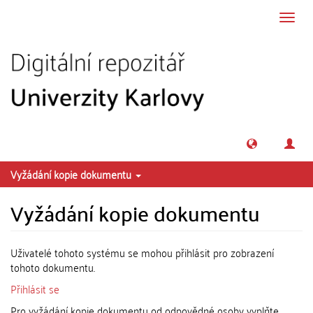
Přeskočit na obsah
Přepn
navig
Vyžádání kopie dokumentu
Vyžádání kopie dokumentu
Uživatelé tohoto systému se mohou přihlásit pro zobrazení
tohoto dokumentu.
Přihlásit se
Pro vyžádání kopie dokumentu od odpovědné osoby vyplňte