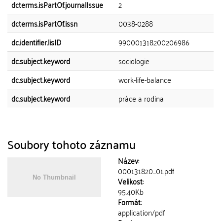
dcterms.isPartOf.journalIssue
2
dcterms.isPartOf.issn
0038-0288
dc.identifier.lisID
990001318200206986
dc.subject.keyword
sociologie
dc.subject.keyword
work-life-balance
dc.subject.keyword
práce a rodina
Soubory tohoto záznamu
Název:
000131820_01.pdf
Velikost:
95.40Kb
Formát:
application/pdf