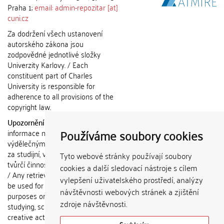
Praha 1;
email: admin-repozitar [at]
cuni.cz
Za dodržení všech ustanovení
autorského zákona jsou
zodpovědné jednotlivé složky
Univerzity Karlovy. / Each
constituent part of Charles
University is responsible for
adherence to all provisions of the
copyright law.
Upozornění / Notice:
Získané
Používáme soubory cookies
informace nemohou být použity k
výdělečným účelům nebo vydávány
za studijní, vědeckou nebo jinou
Tyto webové stránky používají soubory
tvůrčí činnost jiné osoby než autora.
cookies a další sledovací nástroje s cílem
/ Any retrieved information shall not
vylepšení uživatelského prostředí, analýzy
be used for any commercial
návštěvnosti webových stránek a zjištění
purposes or claimed as results of
zdroje návštěvnosti.
studying, scientific or any other
creative activities of any person