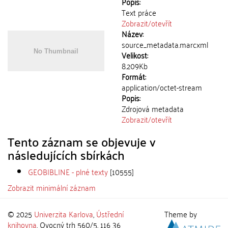
Popis:
Text práce
Zobrazit/
otevřít
Název:
source_metadata.marcxml
Velikost:
8.209Kb
Formát:
application/octet-stream
Popis:
Zdrojová metadata
Zobrazit/
otevřít
Tento záznam se objevuje v
následujících sbírkách
GEOBIBLINE - plné texty
[10555]
Zobrazit minimální záznam
© 2025
Univerzita Karlova
,
Ústřední
Theme by
knihovna
, Ovocný trh 560/5, 116 36