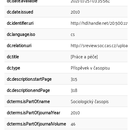
dc.date.available
2021-11-25T03:35:58Z
dc.date.issued
2010
dc.identifier.uri
http://hdl.handle.net/20.500.119
dc.language.iso
cs
dc.relation.uri
http://sreview.soc.cas.cz/uplo
dc.title
[Práce a péče]
dc.type
Příspěvek v časopisu
dc.description.startPage
315
dc.description.endPage
318
dcterms.isPartOf.name
Sociologický časopis
dcterms.isPartOf.journalYear
2010
dcterms.isPartOf.journalVolume
46