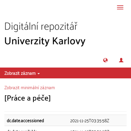
Přeskočit na obsah
Přepn
navig
Zobrazit záznam
Zobrazit minimální záznam
[Práce a péče]
dc.date.accessioned
2021-11-25T03:35:58Z