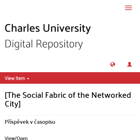
Skip to main content
Toggl
navig
View Item
[The Social Fabric of the Networked
City]
Příspěvek v časopisu
View/
Open