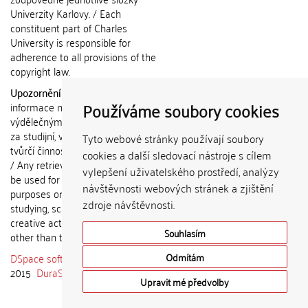
Univerzity Karlovy. / Each
constituent part of Charles
University is responsible for
adherence to all provisions of the
copyright law.
Upozornění / Notice:
Získané
Používáme soubory cookies
informace nemohou být použity k
výdělečným účelům nebo vydávány
za studijní, vědeckou nebo jinou
Tyto webové stránky používají soubory
tvůrčí činnost jiné osoby než autora.
cookies a další sledovací nástroje s cílem
/ Any retrieved information shall not
vylepšení uživatelského prostředí, analýzy
be used for any commercial
návštěvnosti webových stránek a zjištění
purposes or claimed as results of
zdroje návštěvnosti.
studying, scientific or any other
creative activities of any person
Souhlasím
other than the author.
DSpace software
copyright © 2002-
Odmítám
2015
DuraSpace
Upravit mé předvolby