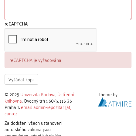
reCAPTCHA:
reCAPTCHA je vyžadována
Vyžádat kopii
© 2025
Univerzita Karlova
,
Ústřední
Theme by
knihovna
, Ovocný trh 560/5, 116 36
Praha 1;
email: admin-repozitar [at]
cuni.cz
Za dodržení všech ustanovení
autorského zákona jsou
zodpovědné jednotlivé složky