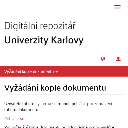
Přeskočit na obsah
Přepn
navig
Vyžádání kopie dokumentu
Vyžádání kopie dokumentu
Uživatelé tohoto systému se mohou přihlásit pro zobrazení
tohoto dokumentu.
Přihlásit se
Pro vyžádání kopie dokumentu od odpovědné osoby vyplňte