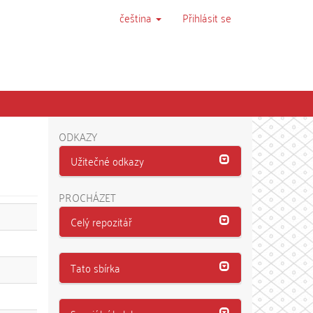
čeština
Přihlásit se
ODKAZY
Užitečné odkazy
PROCHÁZET
Celý repozitář
Tato sbírka