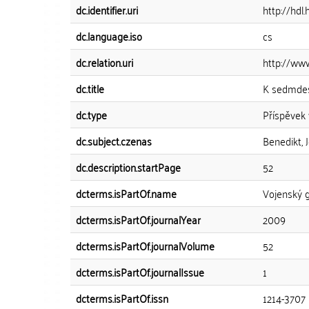
dc.identifier.uri
http://hdl
dc.language.iso
cs
dc.relation.uri
http://ww
dc.title
K sedmdesá
dc.type
Příspěvek 
dc.subject.czenas
Benedikt, 
dc.description.startPage
52
dcterms.isPartOf.name
Vojenský g
dcterms.isPartOf.journalYear
2009
dcterms.isPartOf.journalVolume
52
dcterms.isPartOf.journalIssue
1
dcterms.isPartOf.issn
1214-3707