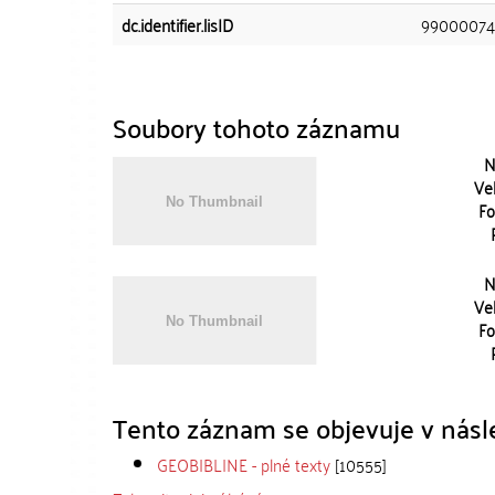
dc.identifier.lisID
99000074
Soubory tohoto záznamu
N
Vel
Fo
N
Vel
Fo
Tento záznam se objevuje v násle
GEOBIBLINE - plné texty
[10555]