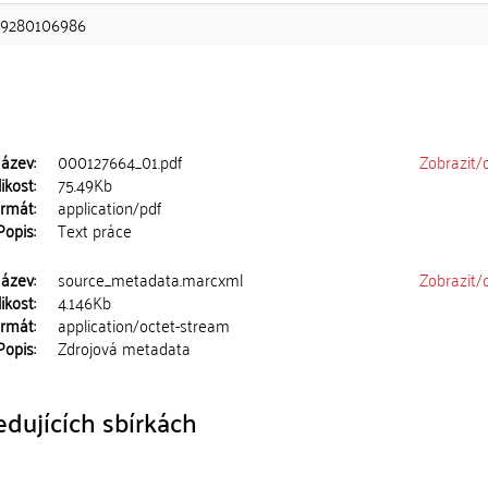
9280106986
ázev:
000127664_01.pdf
Zobrazit/
ikost:
75.49Kb
rmát:
application/pdf
Popis:
Text práce
ázev:
source_metadata.marcxml
Zobrazit/
ikost:
4.146Kb
rmát:
application/octet-stream
Popis:
Zdrojová metadata
dujících sbírkách