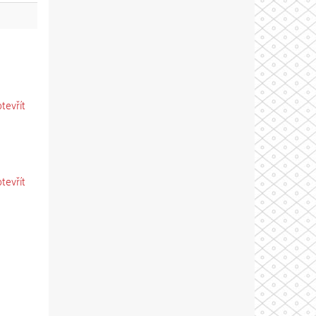
otevřít
otevřít