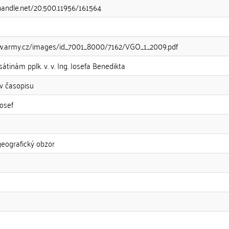
.handle.net/20.500.11956/161564
w.army.cz/images/id_7001_8000/7162/VGO_1_2009.pdf
tinám pplk. v. v. Ing. Josefa Benedikta
v časopisu
Josef
eografický obzor