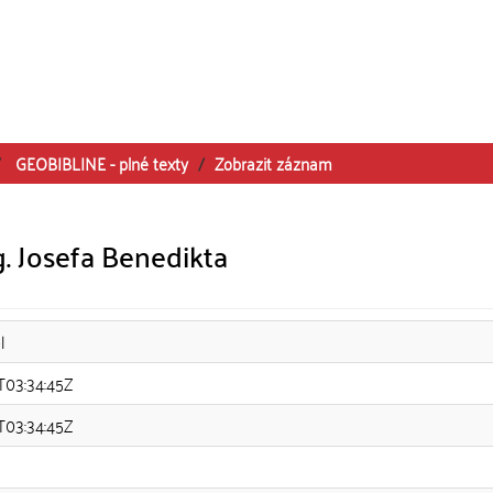
GEOBIBLINE - plné texty
Zobrazit záznam
g. Josefa Benedikta
l
T03:34:45Z
T03:34:45Z