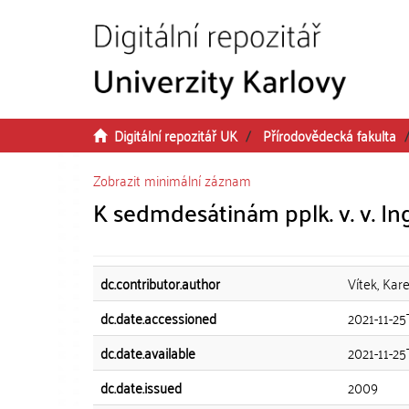
Přeskočit na obsah
Digitální repozitář UK
Přírodovědecká fakulta
Zobrazit minimální záznam
K sedmdesátinám pplk. v. v. In
dc.contributor.author
Vítek, Kare
dc.date.accessioned
2021-11-25
dc.date.available
2021-11-25
dc.date.issued
2009