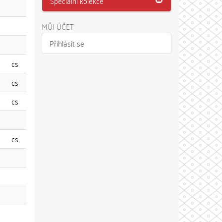
Speciální kolekce
MŮJ ÚČET
Přihlásit se
cs
cs
cs
cs