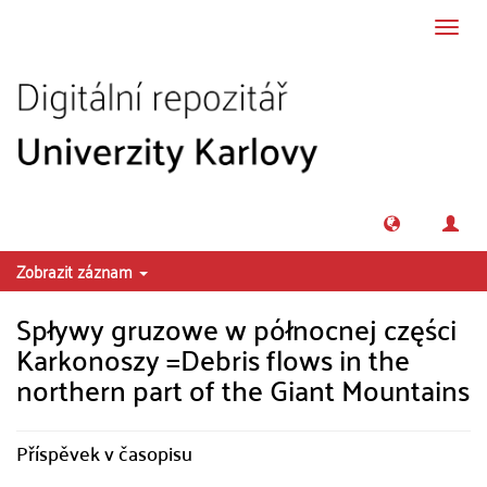
Přeskočit na obsah
Přepn
navig
Zobrazit záznam
Spływy gruzowe w północnej części
Karkonoszy =Debris flows in the
northern part of the Giant Mountains
Příspěvek v časopisu