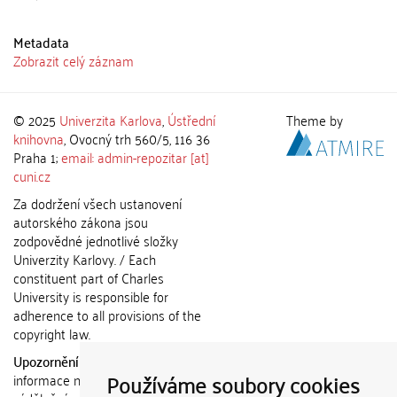
Metadata
Zobrazit celý záznam
© 2025
Univerzita Karlova
,
Ústřední
Theme by
knihovna
, Ovocný trh 560/5, 116 36
Praha 1;
email: admin-repozitar [at]
cuni.cz
Za dodržení všech ustanovení
autorského zákona jsou
zodpovědné jednotlivé složky
Univerzity Karlovy. / Each
constituent part of Charles
University is responsible for
adherence to all provisions of the
copyright law.
Upozornění / Notice:
Získané
Používáme soubory cookies
informace nemohou být použity k