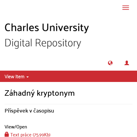
Skip to main content
Toggl
navig
View Item
Záhadný kryptonym
Příspěvek v časopisu
View/
Open
Text práce (75.99Kb)