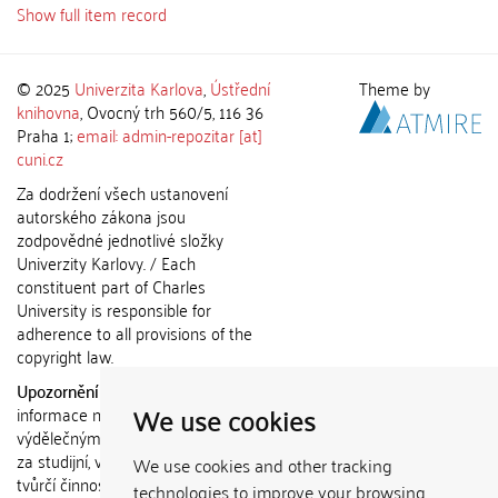
Show full item record
© 2025
Univerzita Karlova
,
Ústřední
Theme by
knihovna
, Ovocný trh 560/5, 116 36
Praha 1;
email: admin-repozitar [at]
cuni.cz
Za dodržení všech ustanovení
autorského zákona jsou
zodpovědné jednotlivé složky
Univerzity Karlovy. / Each
constituent part of Charles
University is responsible for
adherence to all provisions of the
copyright law.
Upozornění / Notice:
Získané
We use cookies
informace nemohou být použity k
výdělečným účelům nebo vydávány
za studijní, vědeckou nebo jinou
We use cookies and other tracking
tvůrčí činnost jiné osoby než autora.
technologies to improve your browsing