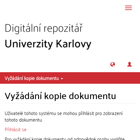
Přeskočit na obsah
Přepn
navig
Vyžádání kopie dokumentu
Vyžádání kopie dokumentu
Uživatelé tohoto systému se mohou přihlásit pro zobrazení
tohoto dokumentu.
Přihlásit se
Pro vyžádání kopie dokumentu od odpovědné osoby vyplňte