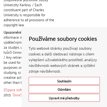
Univerzity Karlovy. / Each
constituent part of Charles
University is responsible for
adherence to all provisions of the
copyright law.
Upozornění / Notice:
Získané
Používáme soubory cookies
informace nemohou být použity k
výdělečným účelům nebo vydávány
za studijní, vědeckou nebo jinou
Tyto webové stránky používají soubory
tvůrčí činnost jiné osoby než autora.
cookies a další sledovací nástroje s cílem
/ Any retrieved information shall not
vylepšení uživatelského prostředí, analýzy
be used for any commercial
návštěvnosti webových stránek a zjištění
purposes or claimed as results of
zdroje návštěvnosti.
studying, scientific or any other
creative activities of any person
Souhlasím
other than the author.
DSpace software
copyright © 2002-
Odmítám
2015
DuraSpace
Upravit mé předvolby