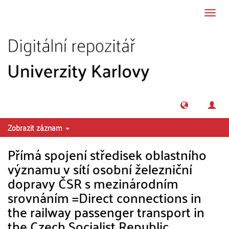
Přeskočit na obsah
Přepn
navig
Zobrazit záznam
Přímá spojení středisek oblastního
významu v sítí osobní železniční
dopravy ČSR s mezinárodním
srovnáním =Direct connections in
the railway passenger transport in
the Czech Socialist Republic