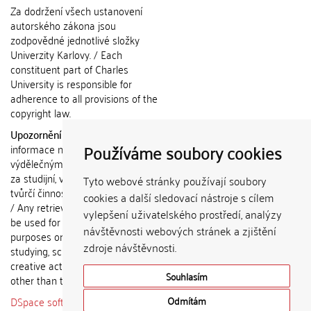
Za dodržení všech ustanovení
autorského zákona jsou
zodpovědné jednotlivé složky
Univerzity Karlovy. / Each
constituent part of Charles
University is responsible for
adherence to all provisions of the
copyright law.
Upozornění / Notice:
Získané
Používáme soubory cookies
informace nemohou být použity k
výdělečným účelům nebo vydávány
za studijní, vědeckou nebo jinou
Tyto webové stránky používají soubory
tvůrčí činnost jiné osoby než autora.
cookies a další sledovací nástroje s cílem
/ Any retrieved information shall not
vylepšení uživatelského prostředí, analýzy
be used for any commercial
návštěvnosti webových stránek a zjištění
purposes or claimed as results of
zdroje návštěvnosti.
studying, scientific or any other
creative activities of any person
Souhlasím
other than the author.
DSpace software
copyright © 2002-
Odmítám