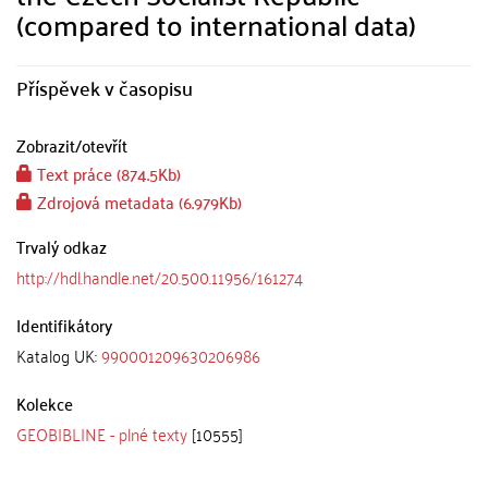
(compared to international data)
Příspěvek v časopisu
Zobrazit/
otevřít
Text práce (874.5Kb)
Zdrojová metadata (6.979Kb)
Trvalý odkaz
http://hdl.handle.net/20.500.11956/161274
Identifikátory
Katalog UK:
990001209630206986
Kolekce
GEOBIBLINE - plné texty
[10555]