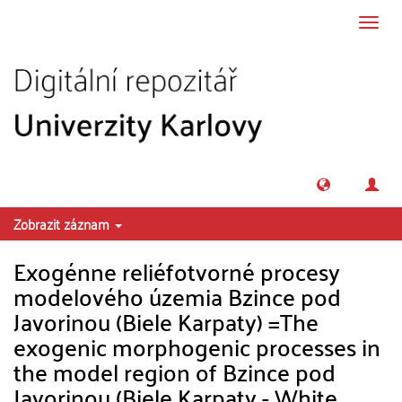
Přeskočit na obsah
Přepn
navig
Zobrazit záznam
Exogénne reliéfotvorné procesy
modelového územia Bzince pod
Javorinou (Biele Karpaty) =The
exogenic morphogenic processes in
the model region of Bzince pod
Javorinou (Biele Karpaty - White