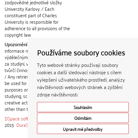
zodpovědné jednotlivé složky
Univerzity Karlovy. / Each
constituent part of Charles
University is responsible for
adherence to all provisions of the
copyright law.
Upozornění / Notice:
Získané
Používáme soubory cookies
informace nemohou být použity k
výdělečným účelům nebo vydávány
za studijní, vědeckou nebo jinou
Tyto webové stránky používají soubory
tvůrčí činnost jiné osoby než autora.
cookies a další sledovací nástroje s cílem
/ Any retrieved information shall not
vylepšení uživatelského prostředí, analýzy
be used for any commercial
návštěvnosti webových stránek a zjištění
purposes or claimed as results of
zdroje návštěvnosti.
studying, scientific or any other
creative activities of any person
Souhlasím
other than the author.
DSpace software
copyright © 2002-
Odmítám
2015
DuraSpace
Upravit mé předvolby