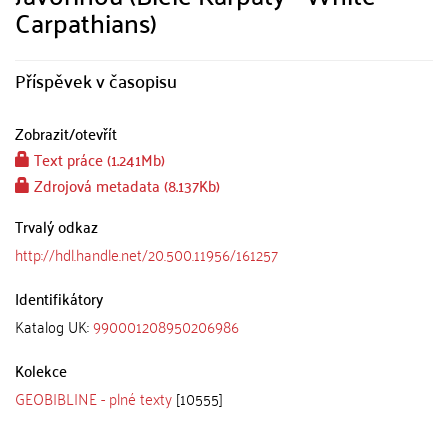
Carpathians)
Příspěvek v časopisu
Zobrazit/
otevřít
Text práce (1.241Mb)
Zdrojová metadata (8.137Kb)
Trvalý odkaz
http://hdl.handle.net/20.500.11956/161257
Identifikátory
Katalog UK:
990001208950206986
Kolekce
GEOBIBLINE - plné texty
[10555]