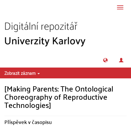
Přeskočit na obsah
Přepn
navig
Zobrazit záznam
[Making Parents: The Ontological
Choreography of Reproductive
Technologies]
Příspěvek v časopisu