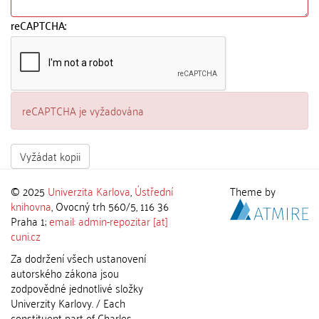
reCAPTCHA:
reCAPTCHA je vyžadována
Vyžádat kopii
© 2025
Univerzita Karlova
,
Ústřední
Theme by
knihovna
, Ovocný trh 560/5, 116 36
Praha 1;
email: admin-repozitar [at]
cuni.cz
Za dodržení všech ustanovení
autorského zákona jsou
zodpovědné jednotlivé složky
Univerzity Karlovy. / Each
constituent part of Charles