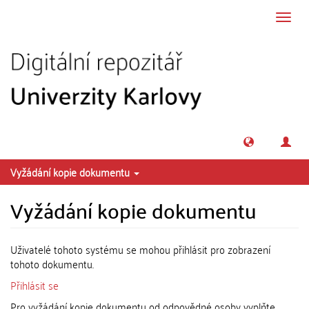
Přeskočit na obsah
Přepn
navig
Vyžádání kopie dokumentu
Vyžádání kopie dokumentu
Uživatelé tohoto systému se mohou přihlásit pro zobrazení
tohoto dokumentu.
Přihlásit se
Pro vyžádání kopie dokumentu od odpovědné osoby vyplňte