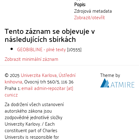
Popis:
Zdrojová metadata
Zobrazit/
otevřít
Tento záznam se objevuje v
následujících sbírkách
GEOBIBLINE - plné texty
[10555]
Zobrazit minimální záznam
© 2025
Univerzita Karlova
,
Ústřední
Theme by
knihovna
, Ovocný trh 560/5, 116 36
Praha 1;
email: admin-repozitar [at]
cuni.cz
Za dodržení všech ustanovení
autorského zákona jsou
zodpovědné jednotlivé složky
Univerzity Karlovy. / Each
constituent part of Charles
University is responsible for