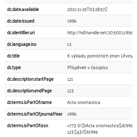
dc.date.available
2021-11-25T03:28:57Z
dc.date.issued
1996
dc.identifier.uri
http://hdl.handle.net/20.500.11956/
dc.language.iso
cs
dc.title
K výkladu pomístních jmen Uřviny, 
dc.type
Příspěvek v časopisu
dc.description.startPage
121
dc.description.endPage
123
dcterms.isPartOf.name
Acta onomastica
dcterms.isPartOf.journalYear
1996
dcterms.isPartOf.issn
=773 0\$tActa onomastica$d1996$g3
123.$q37$91996