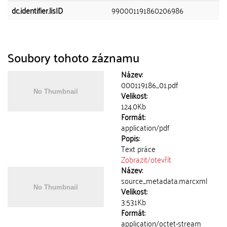
dc.identifier.lisID
990001191860206986
Soubory tohoto záznamu
Název:
000119186_01.pdf
Velikost:
124.0Kb
Formát:
application/pdf
Popis:
Text práce
Zobrazit/
otevřít
Název:
source_metadata.marcxml
Velikost:
3.531Kb
Formát:
application/octet-stream