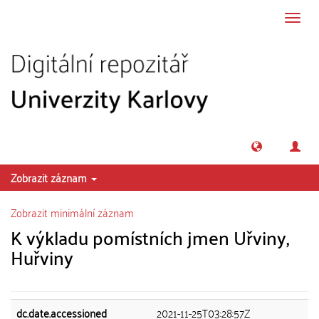
Přeskočit na obsah
Přepn
navig
Zobrazit záznam
Zobrazit minimální záznam
K výkladu pomístních jmen Uřviny,
Huřviny
dc.date.accessioned
2021-11-25T03:28:57Z