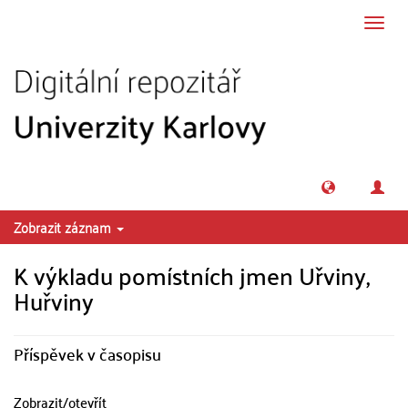
Přeskočit na obsah
Přepn
navig
Zobrazit záznam
K výkladu pomístních jmen Uřviny,
Huřviny
Příspěvek v časopisu
Zobrazit/
otevřít