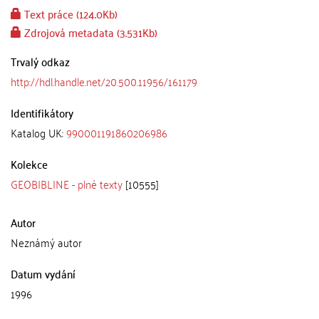
Text práce (124.0Kb)
Zdrojová metadata (3.531Kb)
Trvalý odkaz
http://hdl.handle.net/20.500.11956/161179
Identifikátory
Katalog UK:
990001191860206986
Kolekce
GEOBIBLINE - plné texty
[10555]
Autor
Neznámý autor
Datum vydání
1996