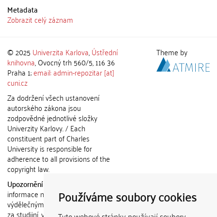
Metadata
Zobrazit celý záznam
© 2025
Univerzita Karlova
,
Ústřední
Theme by
knihovna
, Ovocný trh 560/5, 116 36
Praha 1;
email: admin-repozitar [at]
cuni.cz
Za dodržení všech ustanovení
autorského zákona jsou
zodpovědné jednotlivé složky
Univerzity Karlovy. / Each
constituent part of Charles
University is responsible for
adherence to all provisions of the
copyright law.
Upozornění / Notice:
Získané
Používáme soubory cookies
informace nemohou být použity k
výdělečným účelům nebo vydávány
za studijní, vědeckou nebo jinou
Tyto webové stránky používají soubory