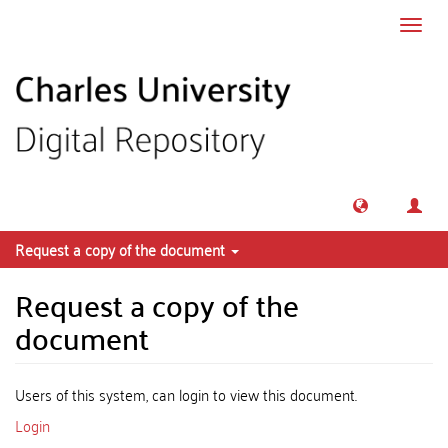
Skip to main content
Toggl
navig
Request a copy of the document
Request a copy of the
document
Users of this system, can login to view this document.
Login