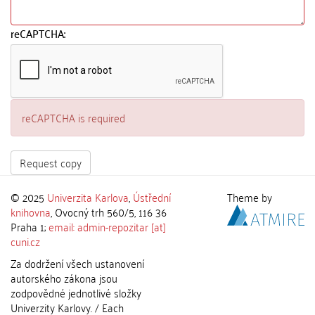
reCAPTCHA:
reCAPTCHA is required
Request copy
© 2025
Univerzita Karlova
,
Ústřední
Theme by
knihovna
, Ovocný trh 560/5, 116 36
Praha 1;
email: admin-repozitar [at]
cuni.cz
Za dodržení všech ustanovení
autorského zákona jsou
zodpovědné jednotlivé složky
Univerzity Karlovy. / Each