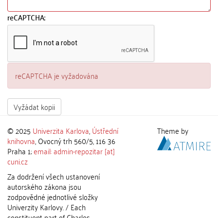
reCAPTCHA:
reCAPTCHA je vyžadována
Vyžádat kopii
© 2025
Univerzita Karlova
,
Ústřední
Theme by
knihovna
, Ovocný trh 560/5, 116 36
Praha 1;
email: admin-repozitar [at]
cuni.cz
Za dodržení všech ustanovení
autorského zákona jsou
zodpovědné jednotlivé složky
Univerzity Karlovy. / Each
constituent part of Charles