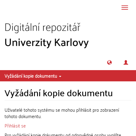
Přeskočit na obsah
Přepn
navig
Vyžádání kopie dokumentu
Vyžádání kopie dokumentu
Uživatelé tohoto systému se mohou přihlásit pro zobrazení
tohoto dokumentu.
Přihlásit se
Pro vyžádání kopie dokumentu od odpovědné osoby vyplňte