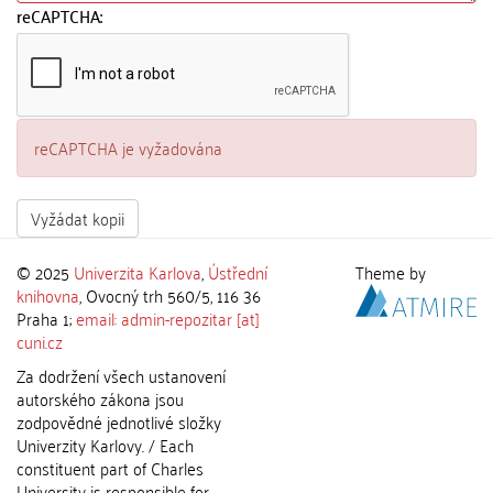
reCAPTCHA:
reCAPTCHA je vyžadována
Vyžádat kopii
© 2025
Univerzita Karlova
,
Ústřední
Theme by
knihovna
, Ovocný trh 560/5, 116 36
Praha 1;
email: admin-repozitar [at]
cuni.cz
Za dodržení všech ustanovení
autorského zákona jsou
zodpovědné jednotlivé složky
Univerzity Karlovy. / Each
constituent part of Charles
University is responsible for