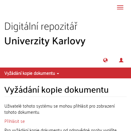
Přeskočit na obsah
Přepn
navig
Vyžádání kopie dokumentu
Vyžádání kopie dokumentu
Uživatelé tohoto systému se mohou přihlásit pro zobrazení
tohoto dokumentu.
Přihlásit se
Pro vyžádání kopie dokumentu od odpovědné osoby vyplňte