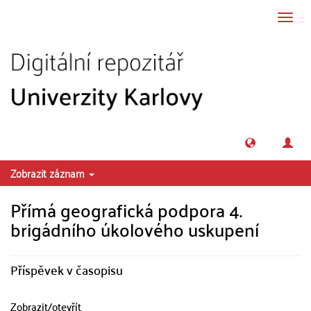
Přeskočit na obsah
Přepn
navig
Zobrazit záznam
Přímá geografická podpora 4.
brigádního úkolového uskupení
Příspěvek v časopisu
Zobrazit/
otevřít