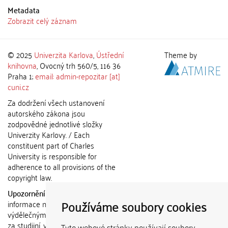
Metadata
Zobrazit celý záznam
© 2025
Univerzita Karlova
,
Ústřední
Theme by
knihovna
, Ovocný trh 560/5, 116 36
Praha 1;
email: admin-repozitar [at]
cuni.cz
Za dodržení všech ustanovení
autorského zákona jsou
zodpovědné jednotlivé složky
Univerzity Karlovy. / Each
constituent part of Charles
University is responsible for
adherence to all provisions of the
copyright law.
Upozornění / Notice:
Získané
Používáme soubory cookies
informace nemohou být použity k
výdělečným účelům nebo vydávány
za studijní, vědeckou nebo jinou
Tyto webové stránky používají soubory