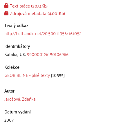
Text práce (307.1Kb)
Zdrojová metadata (4.001Kb)
Trvalý odkaz
http://hdl.handle.net/20.500.11956/161052
Identifikátory
Katalog UK:
990000126150106986
Kolekce
GEOBIBLINE - plné texty
[10555]
Autor
Jarošová, Zdeňka
Datum vydání
2007