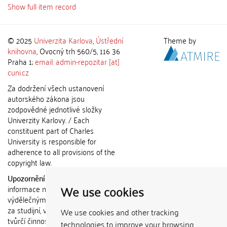
Show full item record
© 2025
Univerzita Karlova
,
Ústřední
Theme by
knihovna
, Ovocný trh 560/5, 116 36
Praha 1;
email: admin-repozitar [at]
cuni.cz
Za dodržení všech ustanovení
autorského zákona jsou
zodpovědné jednotlivé složky
Univerzity Karlovy. / Each
constituent part of Charles
University is responsible for
adherence to all provisions of the
copyright law.
Upozornění / Notice:
Získané
We use cookies
informace nemohou být použity k
výdělečným účelům nebo vydávány
za studijní, vědeckou nebo jinou
We use cookies and other tracking
tvůrčí činnost jiné osoby než autora.
technologies to improve your browsing