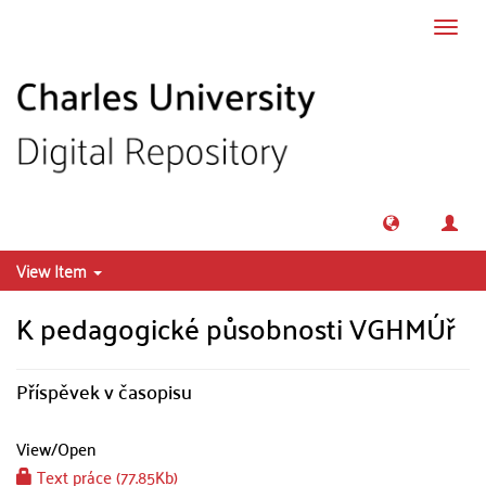
Skip to main content
Toggl
navig
View Item
K pedagogické působnosti VGHMÚř
Příspěvek v časopisu
View/
Open
Text práce (77.85Kb)