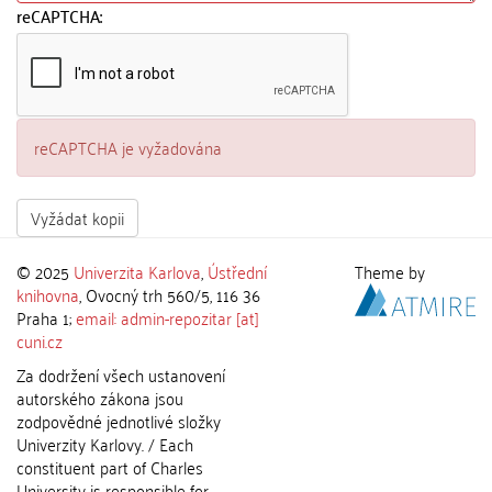
reCAPTCHA:
reCAPTCHA je vyžadována
Vyžádat kopii
© 2025
Univerzita Karlova
,
Ústřední
Theme by
knihovna
, Ovocný trh 560/5, 116 36
Praha 1;
email: admin-repozitar [at]
cuni.cz
Za dodržení všech ustanovení
autorského zákona jsou
zodpovědné jednotlivé složky
Univerzity Karlovy. / Each
constituent part of Charles
University is responsible for