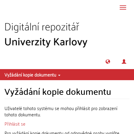
Přeskočit na obsah
Přepn
navig
Vyžádání kopie dokumentu
Vyžádání kopie dokumentu
Uživatelé tohoto systému se mohou přihlásit pro zobrazení
tohoto dokumentu.
Přihlásit se
Pro vyžádání kopie dokumentu od odpovědné osoby vyplňte