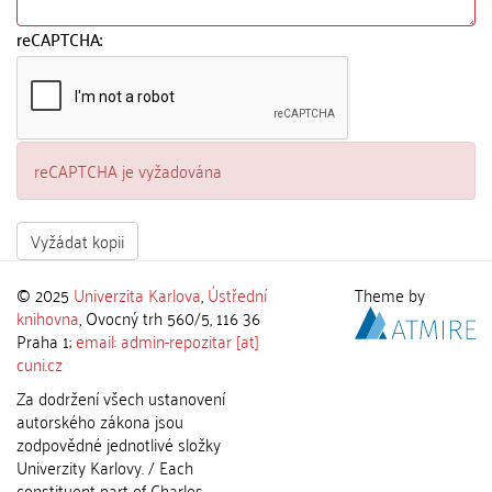
reCAPTCHA:
reCAPTCHA je vyžadována
Vyžádat kopii
© 2025
Univerzita Karlova
,
Ústřední
Theme by
knihovna
, Ovocný trh 560/5, 116 36
Praha 1;
email: admin-repozitar [at]
cuni.cz
Za dodržení všech ustanovení
autorského zákona jsou
zodpovědné jednotlivé složky
Univerzity Karlovy. / Each
constituent part of Charles