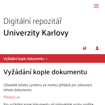
Přeskočit na obsah
Přepn
navig
Vyžádání kopie dokumentu
Vyžádání kopie dokumentu
Uživatelé tohoto systému se mohou přihlásit pro zobrazení
tohoto dokumentu.
Přihlásit se
Pro vyžádání kopie dokumentu od odpovědné osoby vyplňte