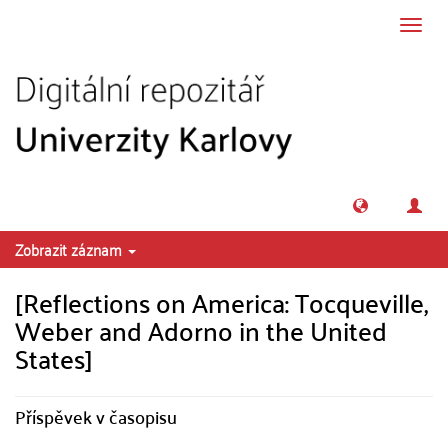
Přeskočit na obsah
Přepn
navig
Zobrazit záznam
[Reflections on America: Tocqueville,
Weber and Adorno in the United
States]
Příspěvek v časopisu