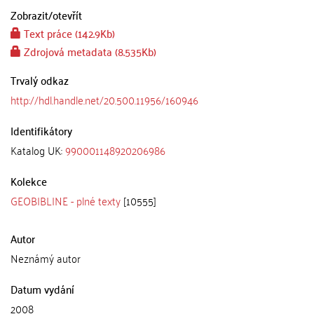
Zobrazit/
otevřít
Text práce (142.9Kb)
Zdrojová metadata (8.535Kb)
Trvalý odkaz
http://hdl.handle.net/20.500.11956/160946
Identifikátory
Katalog UK:
990001148920206986
Kolekce
GEOBIBLINE - plné texty
[10555]
Autor
Neznámý autor
Datum vydání
2008