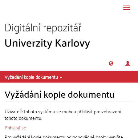
Přeskočit na obsah
Přepn
navig
Vyžádání kopie dokumentu
Vyžádání kopie dokumentu
Uživatelé tohoto systému se mohou přihlásit pro zobrazení
tohoto dokumentu.
Přihlásit se
Pro vyžádání kopie dokumentu od odpovědné osoby vyplňte