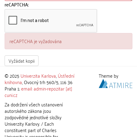
reCAPTCHA:
reCAPTCHA je vyžadována
Vyžádat kopii
© 2025
Univerzita Karlova
,
Ústřední
Theme by
knihovna
, Ovocný trh 560/5, 116 36
Praha 1;
email: admin-repozitar [at]
cuni.cz
Za dodržení všech ustanovení
autorského zákona jsou
zodpovědné jednotlivé složky
Univerzity Karlovy. / Each
constituent part of Charles
University is responsible for