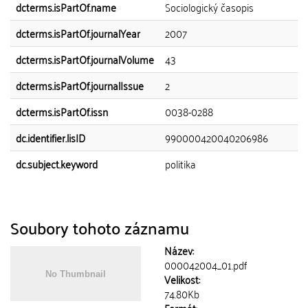
dcterms.isPartOf.name
Sociologický časopis
dcterms.isPartOf.journalYear
2007
dcterms.isPartOf.journalVolume
43
dcterms.isPartOf.journalIssue
2
dcterms.isPartOf.issn
0038-0288
dc.identifier.lisID
990000420040206986
dc.subject.keyword
politika
Soubory tohoto záznamu
Název:
000042004_01.pdf
Velikost:
74.80Kb