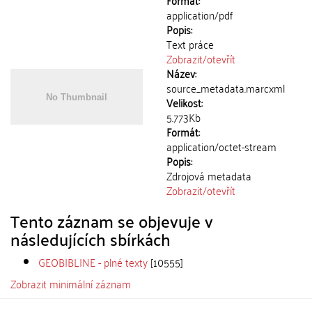
Formát:
application/pdf
Popis:
Text práce
Zobrazit/
otevřít
Název:
source_metadata.marcxml
Velikost:
5.773Kb
Formát:
application/octet-stream
Popis:
Zdrojová metadata
Zobrazit/
otevřít
Tento záznam se objevuje v
následujících sbírkách
GEOBIBLINE - plné texty
[10555]
Zobrazit minimální záznam