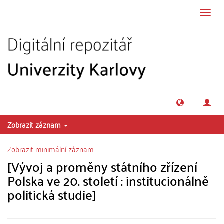
Přeskočit na obsah
Přepn
navig
Zobrazit záznam
Zobrazit minimální záznam
[Vývoj a proměny státního zřízení
Polska ve 20. století : institucionálně
politická studie]