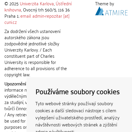
© 2025
Univerzita Karlova
,
Ústřední
Theme by
knihovna
, Ovocný trh 560/5, 116 36
Praha 1;
email: admin-repozitar [at]
cuni.cz
Za dodržení všech ustanovení
autorského zákona jsou
zodpovědné jednotlivé složky
Univerzity Karlovy. / Each
constituent part of Charles
University is responsible for
adherence to all provisions of the
copyright law.
Upozornění / Notice:
Získané
Používáme soubory cookies
informace nemohou být použity k
výdělečným účelům nebo vydávány
za studijní, vědeckou nebo jinou
Tyto webové stránky používají soubory
tvůrčí činnost jiné osoby než autora.
cookies a další sledovací nástroje s cílem
/ Any retrieved information shall not
vylepšení uživatelského prostředí, analýzy
be used for any commercial
návštěvnosti webových stránek a zjištění
purposes or claimed as results of
zdroje návštěvnosti.