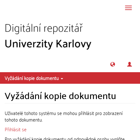
Přeskočit na obsah
Přepn
navig
Vyžádání kopie dokumentu
Vyžádání kopie dokumentu
Uživatelé tohoto systému se mohou přihlásit pro zobrazení
tohoto dokumentu.
Přihlásit se
Pro vyžádání kopie dokumentu od odpovědné osoby vyplňte