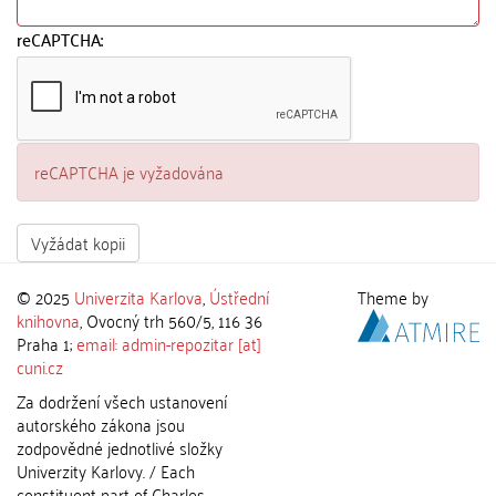
reCAPTCHA:
reCAPTCHA je vyžadována
Vyžádat kopii
© 2025
Univerzita Karlova
,
Ústřední
Theme by
knihovna
, Ovocný trh 560/5, 116 36
Praha 1;
email: admin-repozitar [at]
cuni.cz
Za dodržení všech ustanovení
autorského zákona jsou
zodpovědné jednotlivé složky
Univerzity Karlovy. / Each
constituent part of Charles