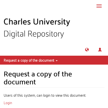
Skip to main content
Toggl
navig
Request a copy of the document
Request a copy of the
document
Users of this system, can login to view this document.
Login