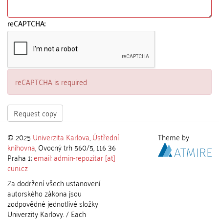
reCAPTCHA:
reCAPTCHA is required
Request copy
© 2025
Univerzita Karlova
,
Ústřední
Theme by
knihovna
, Ovocný trh 560/5, 116 36
Praha 1;
email: admin-repozitar [at]
cuni.cz
Za dodržení všech ustanovení
autorského zákona jsou
zodpovědné jednotlivé složky
Univerzity Karlovy. / Each